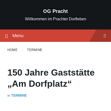
Skip
Skip
Skip
to
to
to
OG Pracht
content
main
footer
navigation
Willkommen im Prachter Dorfleben
Menu
HOME
TERMINE
150 Jahre Gaststätte
„Am Dorfplatz“
in
TERMINE