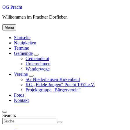
Skip
Skip
Skip
OG Pracht
to
to
to
Willkommen im Prachter Dorfleben
content
main
footer
navigation
Menu
Startseite
Neuigkeiten
Termine
Gemeinde
Gemeinderat
Unternehmen
Wanderwege
Vereine
SG Niederhausen-Birkenbeul
KG „Fidele Jongen“ Pracht 1952 e.V.
Projektgruppe „Bürgerverein“
Fotos
Kontakt
Search:
Collapse