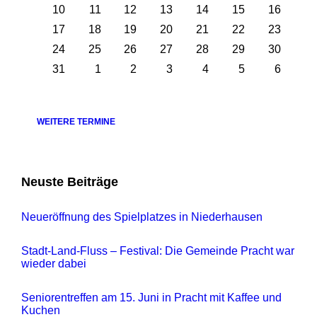
10
11
12
13
14
15
16
17
18
19
20
21
22
23
24
25
26
27
28
29
30
31
1
2
3
4
5
6
Back
to
calendar
days
WEITERE TERMINE
Neuste Beiträge
Neueröffnung des Spielplatzes in Niederhausen
Stadt-Land-Fluss – Festival: Die Gemeinde Pracht war
wieder dabei
Seniorentreffen am 15. Juni in Pracht mit Kaffee und
Kuchen