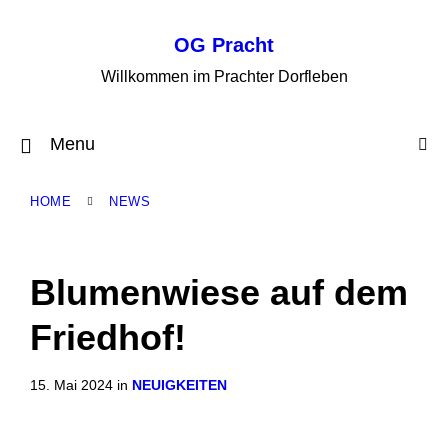
Skip
Skip
Skip
to
to
to
OG Pracht
content
main
footer
navigation
Willkommen im Prachter Dorfleben
Menu
HOME
NEWS
Blumenwiese auf dem
Friedhof!
15. Mai 2024
in
NEUIGKEITEN