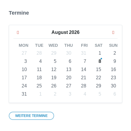
Termine
Previous
Next
August
2026
Month
Month
MON
TUE
WED
THU
FRI
SAT
SUN
Skip
27
28
29
30
31
1
2
calendar
3
4
5
6
7
8
9
days
10
11
12
13
14
15
16
17
18
19
20
21
22
23
24
25
26
27
28
29
30
31
1
2
3
4
5
6
Back
to
calendar
days
WEITERE TERMINE