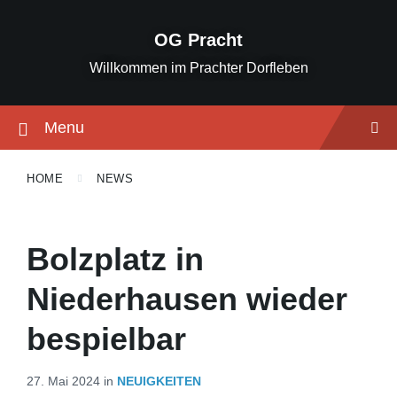
Skip
Skip
Skip
to
to
to
OG Pracht
content
main
footer
navigation
Willkommen im Prachter Dorfleben
Menu
HOME
NEWS
Bolzplatz in
Niederhausen wieder
bespielbar
27. Mai 2024
in
NEUIGKEITEN