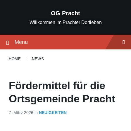
Skip
Skip
Skip
to
to
to
OG Pracht
content
main
footer
navigation
Willkommen im Prachter Dorfleben
Menu
HOME
NEWS
Fördermittel für die
Ortsgemeinde Pracht
7. März 2026
in
NEUIGKEITEN