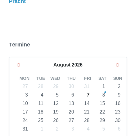
Pracht
Termine
Previous
Next
August
2026
Month
Month
MON
TUE
WED
THU
FRI
SAT
SUN
Skip
27
28
29
30
31
1
2
calendar
3
4
5
6
7
8
9
days
10
11
12
13
14
15
16
17
18
19
20
21
22
23
24
25
26
27
28
29
30
31
1
2
3
4
5
6
Back