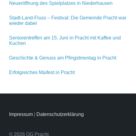
Neueröffnung des Spielplatzes in Niederhausen
Stadt-Land-Fluss – Festival: Die Gemeinde Pracht war
wieder dabei
Seniorentreffen am 15. Juni in Pracht mit Kaffee und
Kuchen
Geschichte & Genuss am Pfingstmontag in Pracht
Erfolgreiches Maifest in Pracht
Impressum
|
Datenschutzerklärung
© 2026 OG Pracht