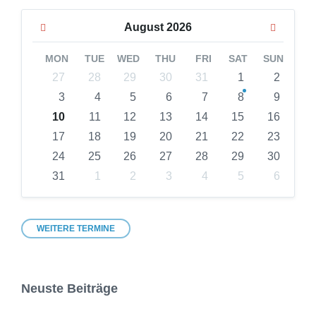
Previous
Next
August
2026
Month
Month
MON
TUE
WED
THU
FRI
SAT
SUN
Skip
27
28
29
30
31
1
2
calendar
3
4
5
6
7
8
9
days
10
11
12
13
14
15
16
17
18
19
20
21
22
23
24
25
26
27
28
29
30
31
1
2
3
4
5
6
Back
to
calendar
days
WEITERE TERMINE
Neuste Beiträge