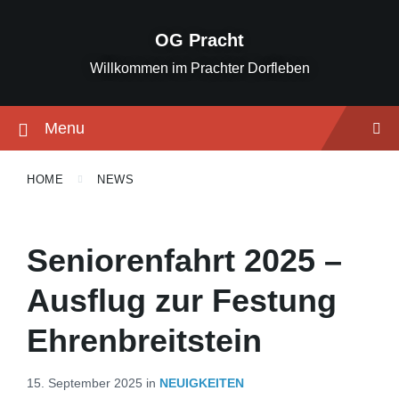
Skip
Skip
Skip
to
to
to
OG Pracht
content
main
footer
navigation
Willkommen im Prachter Dorfleben
Menu
HOME
NEWS
Seniorenfahrt 2025 –
Ausflug zur Festung
Ehrenbreitstein
15. September 2025
in
NEUIGKEITEN