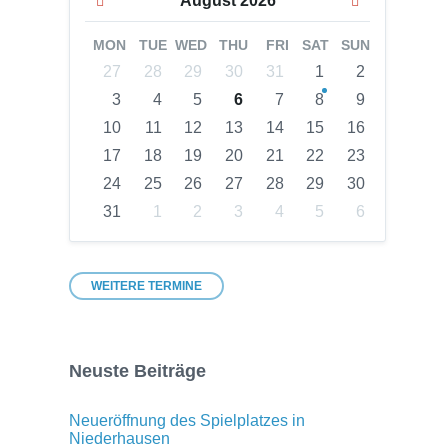
August
2026
Month
Month
MON
TUE
WED
THU
FRI
SAT
SUN
Skip
27
28
29
30
31
1
2
calendar
3
4
5
6
7
8
9
days
10
11
12
13
14
15
16
17
18
19
20
21
22
23
24
25
26
27
28
29
30
31
1
2
3
4
5
6
Back
to
calendar
days
WEITERE TERMINE
Neuste Beiträge
Neueröffnung des Spielplatzes in
Niederhausen