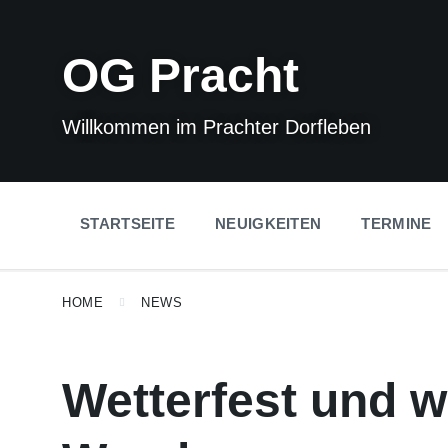
Skip
Skip
Skip
to
to
to
content
main
footer
OG Pracht
navigation
Willkommen im Prachter Dorfleben
STARTSEITE
NEUIGKEITEN
TERMINE
HOME
NEWS
Wetterfest und w