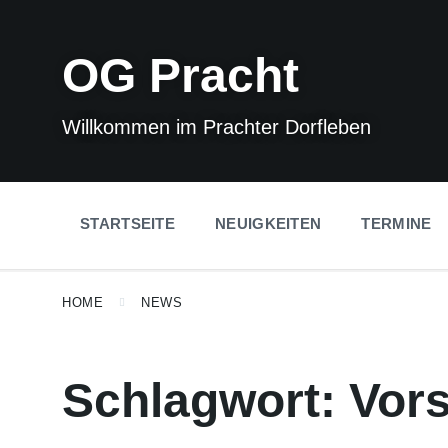
Skip
Skip
Skip
to
to
to
content
main
footer
OG Pracht
navigation
Willkommen im Prachter Dorfleben
STARTSEITE
NEUIGKEITEN
TERMINE
HOME
NEWS
Schlagwort:
Vor