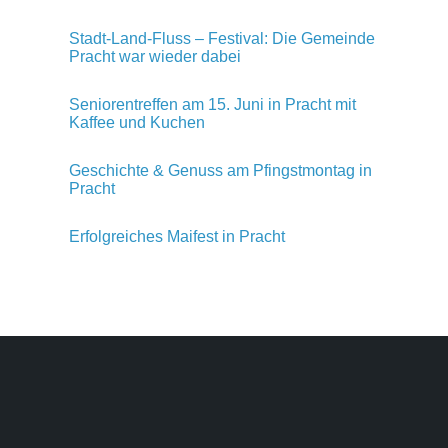
Stadt-Land-Fluss – Festival: Die Gemeinde
Pracht war wieder dabei
Seniorentreffen am 15. Juni in Pracht mit
Kaffee und Kuchen
Geschichte & Genuss am Pfingstmontag in
Pracht
Erfolgreiches Maifest in Pracht