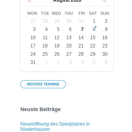
August
2026
Month
Month
MON
TUE
WED
THU
FRI
SAT
SUN
Skip
27
28
29
30
31
1
2
calendar
3
4
5
6
7
8
9
days
10
11
12
13
14
15
16
17
18
19
20
21
22
23
24
25
26
27
28
29
30
31
1
2
3
4
5
6
Back
to
calendar
days
WEITERE TERMINE
Neuste Beiträge
Neueröffnung des Spielplatzes in
Niederhausen