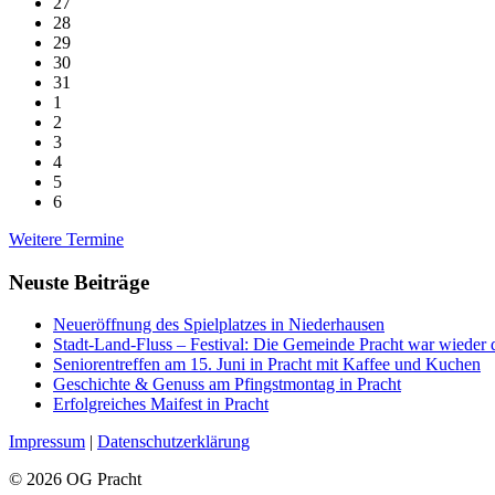
27
28
29
30
31
1
2
3
4
5
6
Back
Weitere Termine
to
calendar
Neuste Beiträge
days
Neueröffnung des Spielplatzes in Niederhausen
Stadt-Land-Fluss – Festival: Die Gemeinde Pracht war wieder 
Seniorentreffen am 15. Juni in Pracht mit Kaffee und Kuchen
Geschichte & Genuss am Pfingstmontag in Pracht
Erfolgreiches Maifest in Pracht
Impressum
|
Datenschutzerklärung
© 2026 OG Pracht