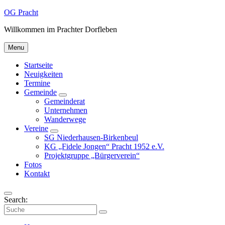
Skip
Skip
Skip
OG Pracht
to
to
to
Willkommen im Prachter Dorfleben
content
main
footer
navigation
Menu
Startseite
Neuigkeiten
Termine
Gemeinde
Gemeinderat
Unternehmen
Wanderwege
Vereine
SG Niederhausen-Birkenbeul
KG „Fidele Jongen“ Pracht 1952 e.V.
Projektgruppe „Bürgerverein“
Fotos
Kontakt
Search:
Collapse