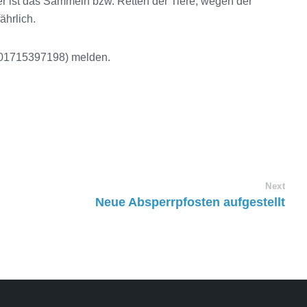
er ist das Sammeln bzw. Retten der Tiere, wegen der
ährlich.
 (01715397198) melden.
Next
Neue Absperrpfosten aufgestellt