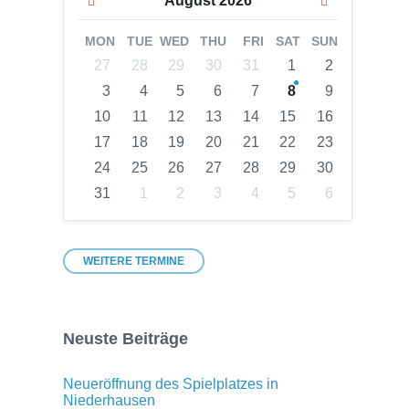
August
2026
Month
Month
MON
TUE
WED
THU
FRI
SAT
SUN
Skip
27
28
29
30
31
1
2
calendar
3
4
5
6
7
8
9
days
10
11
12
13
14
15
16
17
18
19
20
21
22
23
24
25
26
27
28
29
30
31
1
2
3
4
5
6
Back
to
calendar
days
WEITERE TERMINE
Neuste Beiträge
Neueröffnung des Spielplatzes in
Niederhausen