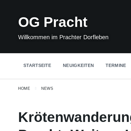
Skip
Skip
Skip
to
to
to
content
main
footer
OG Pracht
navigation
Willkommen im Prachter Dorfleben
STARTSEITE
NEUIGKEITEN
TERMINE
HOME
NEWS
Krötenwanderun