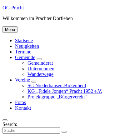
Skip
Skip
Skip
OG Pracht
to
to
to
Willkommen im Prachter Dorfleben
content
main
footer
navigation
Menu
Startseite
Neuigkeiten
Termine
Gemeinde
Gemeinderat
Unternehmen
Wanderwege
Vereine
SG Niederhausen-Birkenbeul
KG „Fidele Jongen“ Pracht 1952 e.V.
Projektgruppe „Bürgerverein“
Fotos
Kontakt
Search:
Collapse