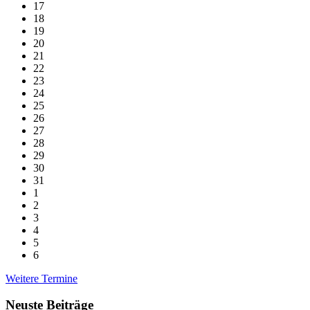
17
18
19
20
21
22
23
24
25
26
27
28
29
30
31
1
2
3
4
5
6
Back
Weitere Termine
to
calendar
Neuste Beiträge